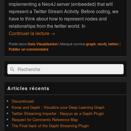
implementing a Neo4J server (embeeded) that will
represent a Twitter Stream Activity. Before coding, we
have to think about how to represent nodes and
relationships from the twitter world. In
Continuer la lecture
Twitter Stream in Neo4J : See Twitts dif
→
Posté dans
Data Visualisation
|
Marqué comme
graph
,
neo4j
,
twitter
|
Publier un commentaire
Zone
Recherche :
Rechercher
principale
de
widget
pour
Articles récents
la
barre
latérale
Discontinued
Keras and Gephi : Visualize your Deep Learning Graph
Twitter Streaming Importer : Naoyun as a Gephi Plugin
Request for Comments Reference Map
The Final hack of the Gephi Streaming Plugin