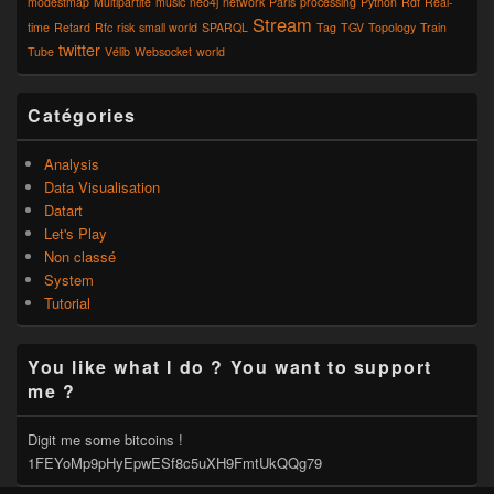
modestmap
Multipartite
music
neo4j
network
Paris
processing
Python
Rdf
Real-
Stream
time
Retard
Rfc
risk
small world
SPARQL
Tag
TGV
Topology
Train
twitter
Tube
Vélib
Websocket
world
Catégories
Analysis
Data Visualisation
Datart
Let's Play
Non classé
System
Tutorial
You like what I do ? You want to support
me ?
Digit me some bitcoins !
1FEYoMp9pHyEpwESf8c5uXH9FmtUkQQg79