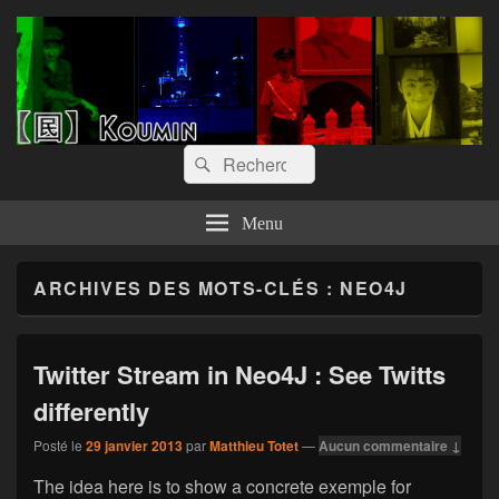
【囻】Koumin
Let's graph & viz
Recherche :
Rechercher
Menu
ARCHIVES DES MOTS-CLÉS :
NEO4J
Twitter Stream in Neo4J : See Twitts
differently
Posté le
29 janvier 2013
par
Matthieu Totet
—
Aucun commentaire ↓
The idea here is to show a concrete exemple for