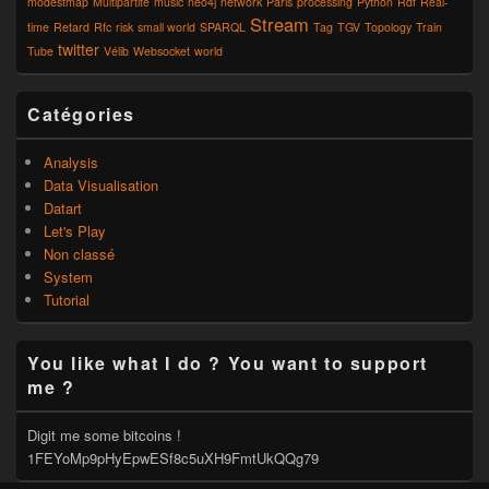
modestmap
Multipartite
music
neo4j
network
Paris
processing
Python
Rdf
Real-
Stream
time
Retard
Rfc
risk
small world
SPARQL
Tag
TGV
Topology
Train
twitter
Tube
Vélib
Websocket
world
Catégories
Analysis
Data Visualisation
Datart
Let's Play
Non classé
System
Tutorial
You like what I do ? You want to support
me ?
Digit me some bitcoins !
1FEYoMp9pHyEpwESf8c5uXH9FmtUkQQg79