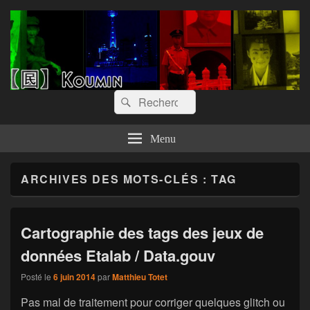
【囻】Koumin
Let's graph & viz
Recherche :
Rechercher
Menu
ARCHIVES DES MOTS-CLÉS :
TAG
Cartographie des tags des jeux de
données Etalab / Data.gouv
Posté le
6 juin 2014
par
Matthieu Totet
Pas mal de traitement pour corriger quelques glitch ou