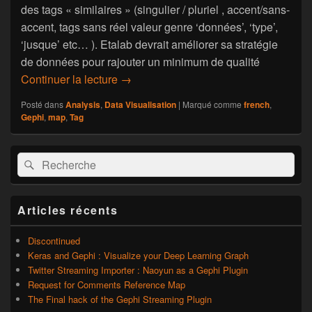
des tags « similaires » (singulier / pluriel , accent/sans-
accent, tags sans réel valeur genre ‘données’, ‘type’,
‘jusque’ etc… ). Etalab devrait améliorer sa stratégie
de données pour rajouter un minimum de qualité
Continuer la lecture
Cartographie des tags des jeux de don
→
Posté dans
Analysis
,
Data Visualisation
|
Marqué comme
french
,
Gephi
,
map
,
Tag
Zone
Recherche :
Rechercher
principale
de
widget
pour
Articles récents
la
barre
latérale
Discontinued
Keras and Gephi : Visualize your Deep Learning Graph
Twitter Streaming Importer : Naoyun as a Gephi Plugin
Request for Comments Reference Map
The Final hack of the Gephi Streaming Plugin